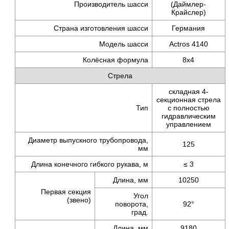
Производитель шасси
(Даймлер-
Крайслер)
Страна изготовления шасси
Германия
Модель шасси
Actros 4140
Колёсная формула
8x4
Стрела
складная 4-
секционная стрела
Тип
с полностью
гидравлическим
управлением
Диаметр выпускного трубопровода,
125
мм
Длина конечного гибкого рукава, м
≤ 3
Длина, мм
10250
Первая секция
Угол
(звено)
поворота,
92°
град.
Длина, мм
9180