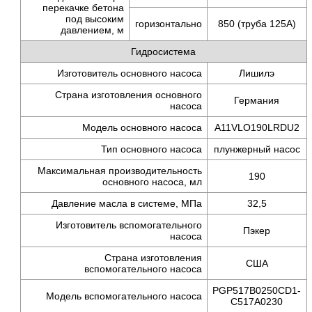
перекачке бетона
под высоким
горизонтально
850 (труба 125A)
давлением, м
Гидросистема
Изготовитель основного насоса
Лишилэ
Страна изготовления основного
Германия
насоса
Модель основного насоса
A11VLO190LRDU2
Тип основного насоса
плунжерный насос
Максимальная производительность
190
основного насоса, мл
Давление масла в системе, МПа
32,5
Изготовитель вспомогательного
Пэкер
насоса
Страна изготовления
США
вспомогательного насоса
PGP517B0250CD1-
Модель вспомогательного насоса
C517A0230