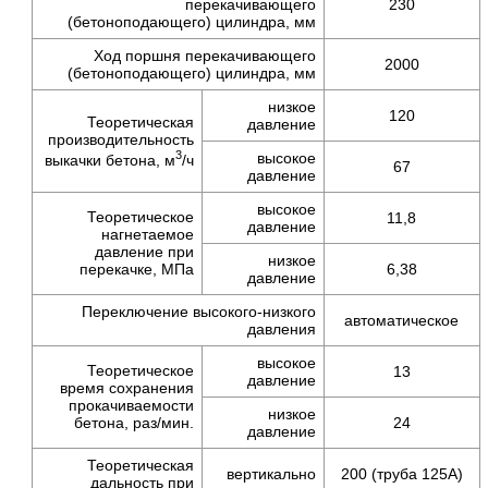
перекачивающего
230
(бетоноподающего) цилиндра, мм
Ход поршня перекачивающего
2000
(бетоноподающего) цилиндра, мм
низкое
120
Теоретическая
давление
производительность
3
высокое
выкачки бетона,
м
/ч
67
давление
высокое
Теоретическое
11,8
давление
нагнетаемое
давление при
низкое
перекачке, МПа
6,38
давление
Переключение высокого-низкого
автоматическое
давления
высокое
Теоретическое
13
давление
время сохранения
прокачиваемости
низкое
бетона,
раз/мин.
24
давление
Теоретическая
вертикально
200 (труба 125A)
дальность при