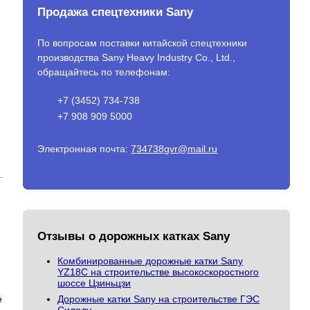
Продажа спецтехники Sany
По вопросам поставки китайской спецтехники
производства Sany Heavy Industry Co., Ltd.,
обращайтесь по телефонам:
+7 (3452) 734-738
+7 908 909 5000
Электронная почта:
734738gvr@mail.ru
Отзывы о дорожных катках Sany
Комбинированные дорожные катки Sany
YZ18C на строительстве высокоскоростного
шоссе Цзиньцзи
е
Дорожные катки Sany на строительстве ГЭС
Силоду