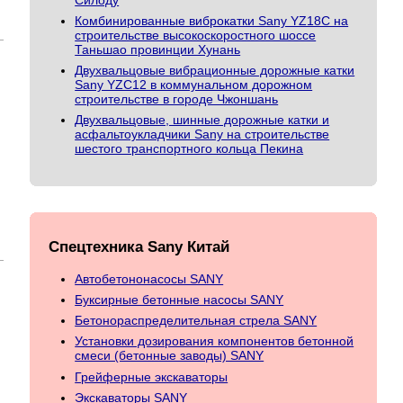
Комбинированные виброкатки Sany YZ18C на
строительстве высокоскоростного шоссе
Таньшао провинции Хунань
Двухвальцовые вибрационные дорожные катки
Sany YZC12 в коммунальном дорожном
строительстве в городе Чжоншань
Двухвальцовые, шинные дорожные катки и
асфальтоукладчики Sany на строительстве
шестого транспортного кольца Пекина
Спецтехника Sany Китай
Автобетононасосы SANY
Буксирные бетонные насосы SANY
Бетонораспределительная стрела SANY
Установки дозирования компонентов бетонной
смеси (бетонные заводы) SANY
Грейферные экскаваторы
Экскаваторы SANY