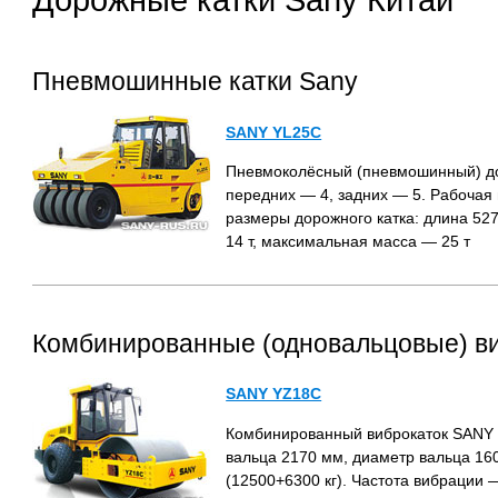
Пневмошинные катки Sany
SANY YL25C
Пневмоколёсный (пневмошинный) дор
передних — 4, задних — 5. Рабочая
размеры дорожного катка: длина 52
14 т, максимальная масса — 25 т
Комбинированные (одновальцовые) ви
SANY YZ18C
Комбинированный виброкаток SANY 
вальца 2170 мм, диаметр вальца 160
(12500+6300 кг). Частота вибрации 