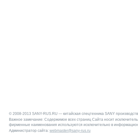
© 2008-2013 SANY-RUS.RU — китайская спецтехника SANY производст
Важное замечание: Содержимое всех страниц Сайта носит исключитель
фирменные наименования используются исключительно в информацион
Администратор сайта:
webmaster@sany-rus.ru