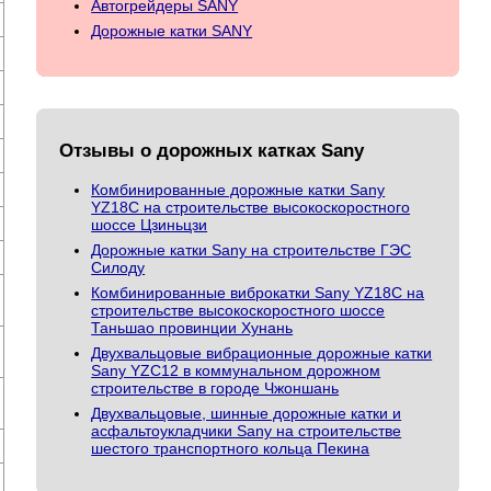
Автогрейдеры SANY
Дорожные катки SANY
Отзывы о дорожных катках Sany
Комбинированные дорожные катки Sany
YZ18C на строительстве высокоскоростного
шоссе Цзиньцзи
Дорожные катки Sany на строительстве ГЭС
Силоду
Комбинированные виброкатки Sany YZ18C на
строительстве высокоскоростного шоссе
Таньшао провинции Хунань
Двухвальцовые вибрационные дорожные катки
Sany YZC12 в коммунальном дорожном
строительстве в городе Чжоншань
Двухвальцовые, шинные дорожные катки и
асфальтоукладчики Sany на строительстве
шестого транспортного кольца Пекина