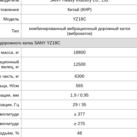
зводитель
SANY Heavy Industry Co., Ltd.
отовления
Китай (КНР)
Модель
YZ18C
комбинированный вибрационный дорожный каток
Тип
(виброкаток)
 дорожного катка SANY YZ18C
масса, кг
18800
ационный
12500
валец, кг
часть, кг
6300
льца,
Н/см
565
рации, мм
1,9 / 0,95
рации, Гц
29 / 35
амплитуде
≥ 377
амплитуде
≥ 275
одъём, %
48