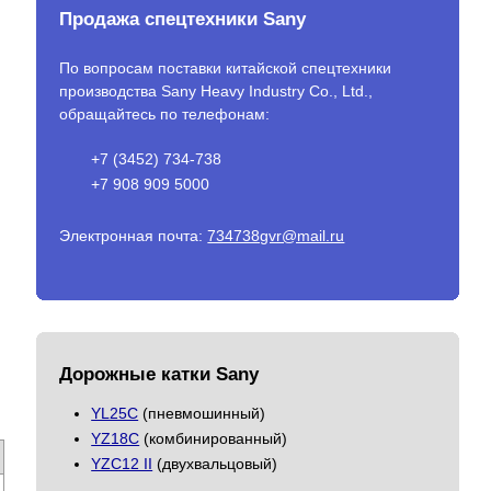
Продажа спецтехники Sany
По вопросам поставки китайской спецтехники
производства Sany Heavy Industry Co., Ltd.,
обращайтесь по телефонам:
+7 (3452) 734-738
+7 908 909 5000
Электронная почта:
734738gvr@mail.ru
Дорожные катки Sany
YL25C
(пневмошинный)
YZ18C
(комбинированный)
YZC12 II
(двухвальцовый)