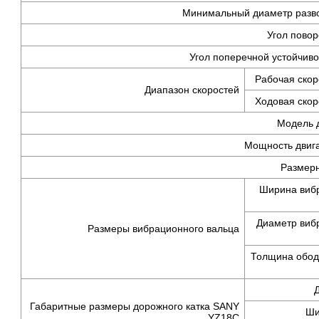
Минимальный диаметр разв
Угол повор
Угол поперечной устойчивос
Рабочая скор
Диапазон скоростей
Ходовая скор
Модель 
Мощность двига
Размерн
Ширина виб
Диаметр виб
Размеры вибрационного вальца
Толщина обод
Габаритные размеры дорожного катка SANY
Ши
YZ18C