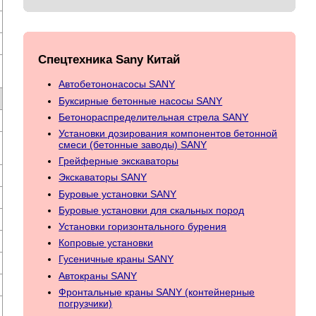
Спецтехника Sany Китай
Автобетононасосы SANY
Буксирные бетонные насосы SANY
Бетонораспределительная стрела SANY
Установки дозирования компонентов бетонной
смеси (бетонные заводы) SANY
Грейферные экскаваторы
Экскаваторы SANY
Буровые установки SANY
Буровые установки для скальных пород
Установки горизонтального бурения
Копровые установки
Гусеничные краны SANY
Автокраны SANY
Фронтальные краны SANY (контейнерные
погрузчики)