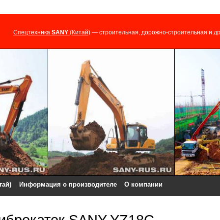
Спецтехника
SANY
(Китай)
— строительная, дорожно-строительная и др
тай)
Информация о производителе
О компании
виброкаток SANY YZ18C