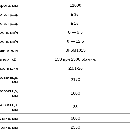
орота, мм
12000
ота, град.
± 35°
ти, град.
± 15°
ость,
км/ч
0 — 6,5
ость,
км/ч
0 — 12,5
двигателя
BF6М1013
теля, кВт
133
при 2300 об/мин.
ость шин
23,1-26
ровальца,
2170
мм
ровальца,
1600
мм
а вальца,
38
мм
Длина, мм
6080
рина, мм
2350